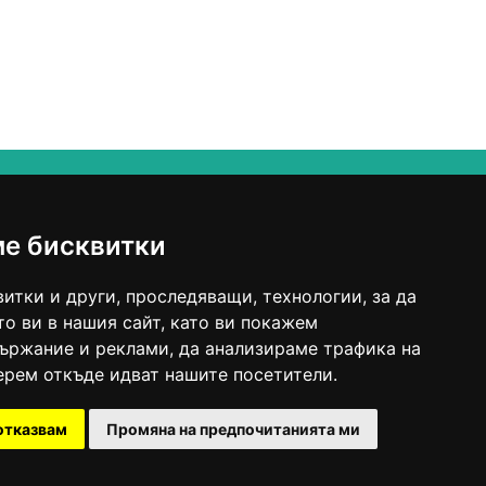
ме бисквитки
итки и други, проследяващи, технологии, за да
о ви в нашия сайт, като ви покажем
ържание и реклами, да анализираме трафика на
ерем откъде идват нашите посетители.
отказвам
Промяна на предпочитанията ми
айта ОРС"
 условия