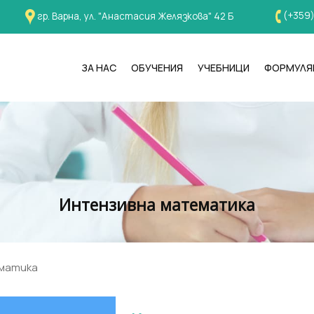
(+359
гр. Варна, ул. "Анастасия Желязкова" 42 Б
ЗА НАС
ОБУЧЕНИЯ
УЧЕБНИЦИ
ФОРМУЛЯ
Интензивна математика
матика