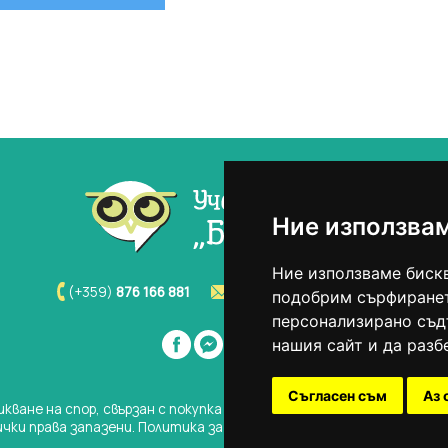
er
WhatsApp
Ние използва
Ние използваме бискв
(+359)
876 166 881
info@budilnik-varna.com
подобрим сърфиранет
персонализирано съд
нашия сайт и да разб
Съгласен съм
Аз 
икване на спор, свързан с покупка онлайн, можете да ползвате "с
ички права запазени.
Политика за защита на личните данни
/
Общи