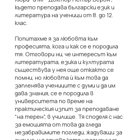
където преподава български език и
литература на ученици от 8. до 12.
клас.
Попитахме я за любовта към
професията, кога и как се е породила
тя. Отговори ни, че интересът към
литературата, езика и културата
съществува у нея още откакто се
помни, но любовта ѝ към това да
запленява учениците с думи и да им
дава знания, се е породила в
университета по време на
практическия изпит за преподаване
“на терен”, в училище. Тя споделя с нас
за емоцията от това да гледа
незабравимите погледи, жадуващи за