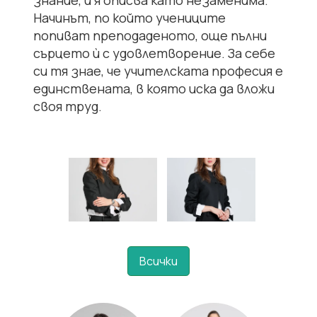
знание, и я описва като незаменима.
Начинът, по който учениците
попиват преподаденото, още пълни
сърцето ѝ с удовлетворение. За себе
си тя знае, че учителската професия е
единствената, в която иска да вложи
своя труд.
Всички