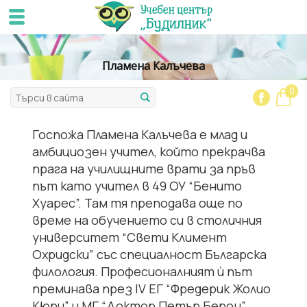
Пламена Калъчева
0
Госпожа Пламена Калъчева е млад и
амбициозен учител, който прекрачва
прага на училищните врати за пръв
път като учител в 49 ОУ “Бенито
Хуарес”. Там тя преподава още по
време на обучението си в столичния
университет “Свети Климент
Охридски” със специалност Българска
филология. Професионалният ѝ път
преминава през IV ЕГ “Фредерик Жолио
Кюри” и МГ “Доктор Петър Берон”,